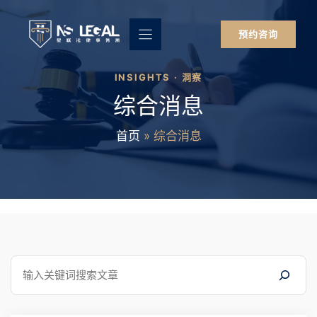
跳
至
预约咨询
内
容
INSIGHTS · 洞察
综合消息
首页
»
综合消息
搜
索