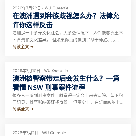
2026年7月22日 · WU Queenie
在澳洲遇到种族歧视怎么办？法律允
许你这样反击
澳洲是一个多元文化社会，大多数情况下，人们能够尊重不
同背景和文化差异。 但如果你真的遇到了基于种族、肤
阅读全文 →
色、国籍或文化背景的歧视行为，也需要知道： 你不是只
能忍受。 在澳洲，法律保护个人免受种族歧视，同时也允
许你在合理范围内维护自己的权益。 很多人在遇到类似情
况时，第一反应可能是： “忍一下就过去了。
2026年7月15日 · WU Queenie
澳洲被警察带走后会发生什么？一篇
看懂 NSW 刑事案件流程
很多人一听到刑事案件，就觉得一定会上高等法院、留下犯
罪记录，甚至影响签证或身份。 但事实上，在新南威尔士
阅读全文 →
州（NSW），绝大多数刑事案件都会在 Local Court of
New South Wales（地方法院） 处理，而不是大家印象中
的高级法院。 在澳洲，很多时候，案件最终的结果不仅取
决于事实本
2026年7月2日 · WU Queenie