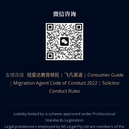
微信咨询
友情连接:
纽星达教育移民
|
飞凡英语
|
Consumer Guide
|
Migration Agent Code of Conduct 2022
|
Solicitor
Conduct Rules
Liability limited by a scheme approved under Professional
Standards Legislation.
Legal practitioners employed by NS Legal Pty Ltd are members of the