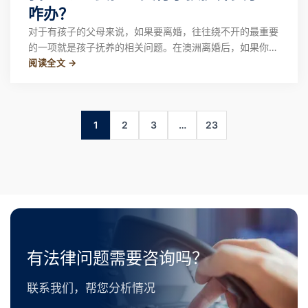
咋办？
对于有孩子的父母来说，如果要离婚，往往绕不开的最重要
的一项就是孩子抚养的相关问题。在澳洲离婚后，如果你的
阅读全文 →
另一半拒绝支付孩子抚养费(child support payment)，该
怎么办？
1
2
3
…
23
有法律问题需要咨询吗？
联系我们，帮您分析情况