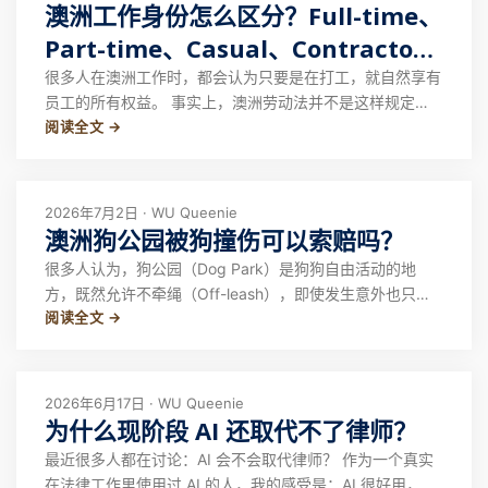
澳洲工作身份怎么区分？Full-time、
Part-time、Casual、Contractor
权益区别全解析
很多人在澳洲工作时，都会认为只要是在打工，就自然享有
员工的所有权益。 事实上，澳洲劳动法并不是这样规定
阅读全文 →
的。 无论是全职（Full-time）、兼职（Part-time）、临时
工（Casual），还是独立承包人（Contractor），虽然都属
于“工作”，但在法律上的身份不同，能够享有的工资待遇、
休假
2026年7月2日 · WU Queenie
澳洲狗公园被狗撞伤可以索赔吗？
很多人认为，狗公园（Dog Park）是狗狗自由活动的地
方，既然允许不牵绳（Off-leash），即使发生意外也只能
阅读全文 →
自认倒霉。 但事实上，在澳大利亚法律中，允许不牵绳，
并不意味着狗主人可以免除法律责任。 最近，我们接到一
个相关咨询案例。 一位华人女士在悉尼某狗公园散步时，
两只大型犬正在草地上高速追逐
2026年6月17日 · WU Queenie
为什么现阶段 AI 还取代不了律师？
最近很多人都在讨论：AI 会不会取代律师？ 作为一个真实
在法律工作里使用过 AI 的人，我的感受是：AI 很好用，但