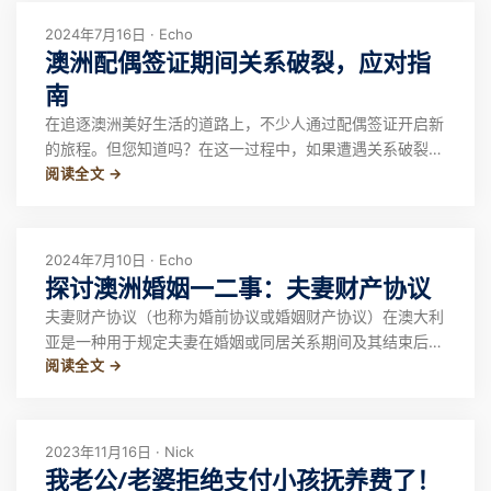
2024年7月16日 · Echo
澳洲配偶签证期间关系破裂，应对指
南
在追逐澳洲美好生活的道路上，不少人通过配偶签证开启新
的旅程。但您知道吗？在这一过程中，如果遭遇关系破裂，
阅读全文 →
尤其是面临家暴、人身控制、威胁、资金操控等棘手情况，
该如何应对？是否会因关系结束而忧心无法获得永居申请
呢？
2024年7月10日 · Echo
探讨澳洲婚姻一二事：夫妻财产协议
夫妻财产协议（也称为婚前协议或婚姻财产协议）在澳大利
亚是一种用于规定夫妻在婚姻或同居关系期间及其结束后如
阅读全文 →
何处理财产和财务事务的法律文件。这种协议的目的是确保
在关系结束时财产的分配能够按照双方的意愿进行，而不是
完全依赖于法院的裁决
2023年11月16日 · Nick
我老公/老婆拒绝支付小孩抚养费了！