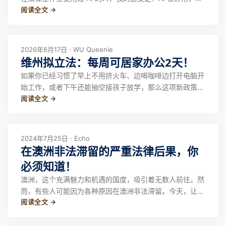
阅读全文 →
它离“取代律师”还很远。 不是说 AI 没价值。它可以帮你整
理思路、润色文字、总结材料、做初步检索。但如果你真的
遇到签证、合同、诉讼、家事、公司纠纷这些具体法律问
题，千万不要把 AI
2026年6月17日 · WU Queenie
维州拟立法：每周可居家办公2天！
如果你已经习惯了早上不用挤火车、边喝咖啡边打开电脑开
始工作，或者下午还能抽空接孩子放学，那么这项新政策可
阅读全文 →
能和你息息相关。 如果你在维州工作，而且你的岗位具备
居家办公条件，那么未来每周在家办公两天，可能不再是老
板给你的福利，而是法律赋予你的权利。 近日，维州政府
正式向议会提交新法案，计划将“居家办公权
2024年7月25日 · Echo
在澳洲非法滞留的严重法律后果，你
必须知道！
澳洲，这个充满魅力和机遇的国度，吸引着无数人前往。然
而，有些人可能因为各种原因在澳洲非法滞留。今天，让我
阅读全文 →
们深入了解一下在澳洲非法滞留所带来的法律风险和严重后
果。