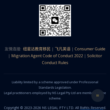
友情连接:
纽星达教育移民
|
飞凡英语
|
Consumer Guide
|
Migration Agent Code of Conduct 2022
|
Solicitor
Conduct Rules
Liability limited by a scheme approved under Professional
Standards Legislation.
Legal practitioners employed by NS Legal Pty Ltd are members of the
scheme.
Copyright © 2023-2026 NS LEGAL PTY LTD. All Rights Reserved.