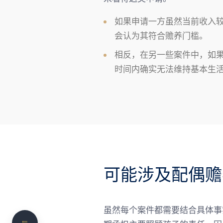
如果申请一方虽然当前收入
会认为其符合赡养门槛。
相反，在另一些案件中，如
时间内确实无法维持基本生
什么是“配偶赡养”
配偶赡养是不是离婚后一定会有？
可能涉及配偶赡养的情况
可能涉及配偶赡
法院判断配偶赡养时会考虑的因素
需要专业的法律协助？
虽然每个案件都需要结合具体事
配偶赡养的持续时长