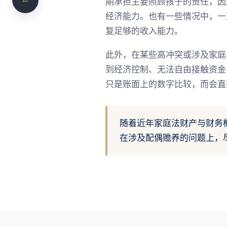
期承担主要照顾孩子的责任，因
配偶赡养和财产分割有什么关系？
经济能力。也有一些情况中，一
复足够的收入能力。
配偶赡养的申请时限
我的案件是否需要律师？
此外，在某些高冲突或涉及家庭
到经济控制、无法自由接触资金
NS Legal 如何协助处理配偶赡养案件？
只是账面上的数字比较，而会直
为什么选择 NS Legal？
常见问题
随着近年家庭法财产与财务
需要法律意见？联系 NS Legal
在涉及配偶赡养的问题上，