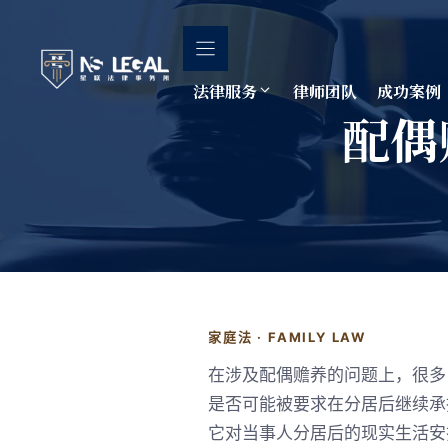
跳
至
内
容
法律服务
律师团队
成功案例
配偶赡
家庭法 · FAMILY LAW
在涉及配偶赡养的问题上，很多
是否可能被要求在分居后继续承
它对当事人分居后的现实生活安