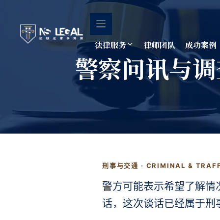
跳
至
内
容
法律服务
律师团队
成功案例
警察问讯与调查 Pol
刑事与交通 · CRIMINAL & TRAF
警方可能表示希望了解情
话，这次谈话已经属于刑