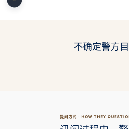
沉默权
可以要求翻译
陈述内容的重要性
律师在警方调查阶段可以提供哪些帮助
不确定警方目
NS Legal 如何协助
常见问题
需要法律咨询？联系 NS Legal
提问方式 · HOW THEY QUESTIO