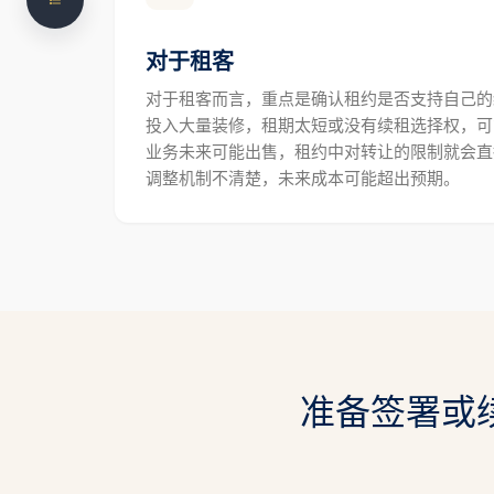
租期和续租选择权
对于租客
租金、涨租和外付费用
对于租客而言，重点是确认租约是否支持自己的
投入大量装修，租期太短或没有续租选择权，可
保证金和银行担保
业务未来可能出售，租约中对转让的限制就会直
装修、维修和恢复原状
调整机制不清楚，未来成本可能超出预期。
转租、租约转让和出售业务
租约登记为什么重要
物业出售后，原租约还有效吗
租客违约和房东权利
NS Legal 如何协助
准备签署或
常见问题
需要法律咨询？联系 NS Legal