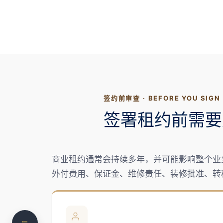
签约前审查 · BEFORE YOU SIGN
什么是商业租赁
签署租约前需要
商业租赁和零售租赁有什么区别
签署租约前需要重点审查什么
商业租约通常会持续多年，并可能影响整个业
对于租客
外付费用、保证金、维修责任、装修批准、转
对于房东
准备签署或续签商业租约？让我们先帮您审查关键
条款。