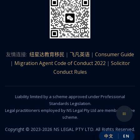
友情连接:
纽星达教育移民
|
飞凡英语
|
Consumer Guide
|
Migration Agent Code of Conduct 2022
|
Solicitor
Conduct Rules
Liability limited by a scheme approved under Professional
Standards Legislation.
Legal practitioners employed by NS Legal Pty Ltd are members of the
scheme.
Copyright © 2023-2026 NS LEGAL PTY LTD. All Rights Reserved.
中文
EN