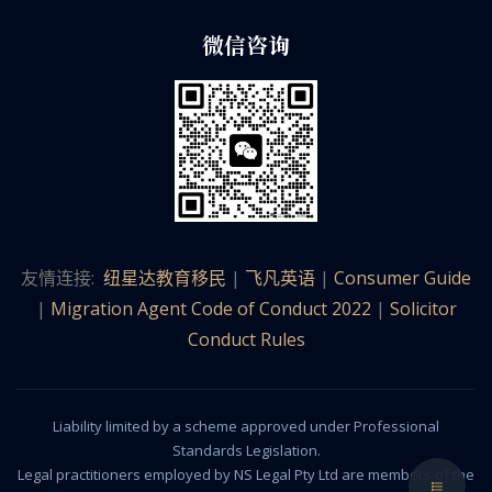
微信咨询
友情连接:
纽星达教育移民
|
飞凡英语
|
Consumer Guide
|
Migration Agent Code of Conduct 2022
|
Solicitor
Conduct Rules
Liability limited by a scheme approved under Professional
Standards Legislation.
Legal practitioners employed by NS Legal Pty Ltd are members of the