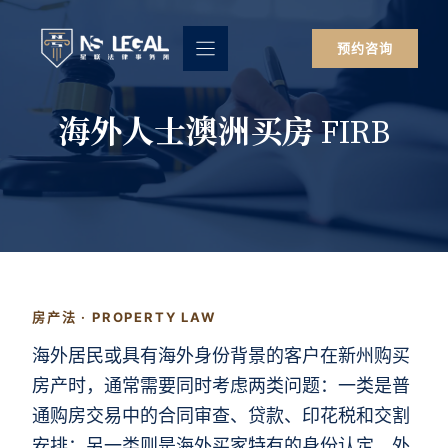
跳
至
预约咨询
内
容
海外人士澳洲买房 FIRB
房产法 · PROPERTY LAW
海外居民或具有海外身份背景的客户在新州购买
房产时，通常需要同时考虑两类问题：一类是普
通购房交易中的合同审查、贷款、印花税和交割
安排；另一类则是海外买家特有的身份认定、外