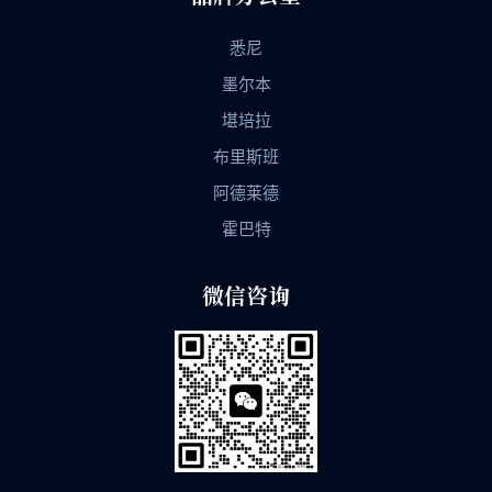
悉尼
墨尔本
堪培拉
布里斯班
阿德莱德
霍巴特
微信咨询