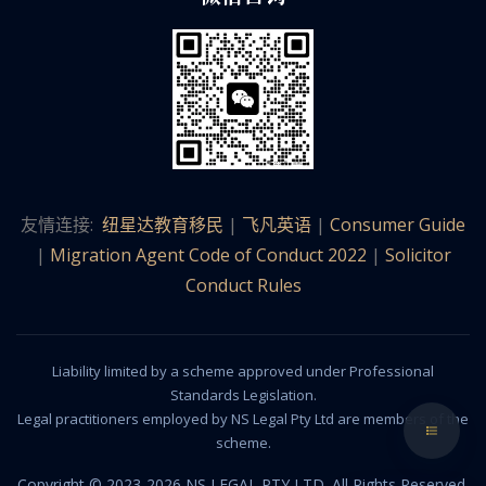
友情连接:
纽星达教育移民
|
飞凡英语
|
Consumer Guide
|
Migration Agent Code of Conduct 2022
|
Solicitor
Conduct Rules
Liability limited by a scheme approved under Professional
Standards Legislation.
Legal practitioners employed by NS Legal Pty Ltd are members of the
scheme.
Copyright © 2023-2026 NS LEGAL PTY LTD. All Rights Reserved.