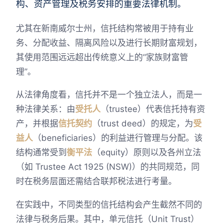
构、资产管理及税务安排的重要法律机制。
尤其在新南威尔士州，信托结构常被用于持有业
务、分配收益、隔离风险以及进行长期财富规划，
其使用范围远远超出传统意义上的“家族财富管
理”。
从法律角度看，信托并不是一个独立法人，而是一
种法律关系：由
受托人
（trustee）代表信托持有资
产，并根据
信托契约
（trust deed）的规定，为
受
益人
（beneficiaries）的利益进行管理与分配。该
结构通常受到
衡平法
（equity）原则以及各州立法
（如 Trustee Act 1925 (NSW)）的共同规范，同
时在税务层面还需结合联邦税法进行考量。
在实践中，不同类型的信托结构会产生截然不同的
法律与税务后果。其中，单元信托（Unit Trust）