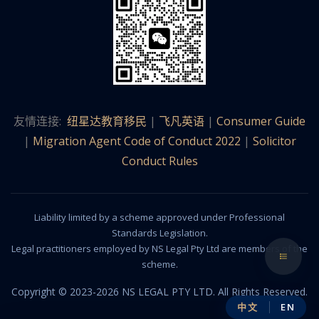
友情连接:
纽星达教育移民
|
飞凡英语
|
Consumer Guide
|
Migration Agent Code of Conduct 2022
|
Solicitor
Conduct Rules
Liability limited by a scheme approved under Professional
Standards Legislation.
Legal practitioners employed by NS Legal Pty Ltd are members of the
scheme.
Copyright © 2023-2026 NS LEGAL PTY LTD. All Rights Reserved.
中文
EN