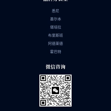
悉尼
墨尔本
堪培拉
布里斯班
阿德莱德
霍巴特
微信咨询