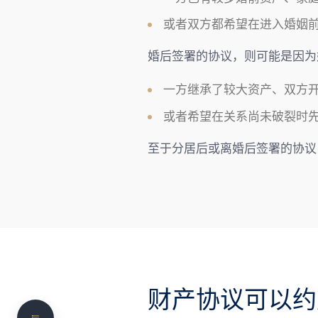
或者双方都希望在进入婚姻
婚后签署的协议，则可能是因为
一方继承了较大资产、双方
或者希望在关系尚未破裂时
至于分居后或离婚后签署的协议
什么是婚前 / 婚后财产协议？
财产协议可以在什么阶段签？
财产协议可以约定哪些内容？
财产协议要怎样才具有法律约束力？
只要签了协议，就一定有效吗？
财产协议可以约
需要专业的法律协助？