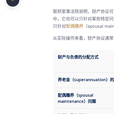
财产协议和同意令（Consent Orders）有什么区
别？
联邦家事法院说明，财产协议可以 
中，它也可以只针对某些特定问
婚前协议是不是越早签越好？
只针对
配偶赡养
（spousal m
婚后协议是不是已经太迟了？
从实际操作来看，财产协议通常
分居后还能用财产协议解决问题吗？
哪些情况尤其需要谨慎考虑财产协议？
财产与负债的分配方式
我是否需要律师？
我们如何协助处理财产协议事务？
养老金（superannuation）
为什么选择 NS Legal？
常见问题
配偶赡养（spousal
maintenance）问题
需要法律意见？联系 NS Legal