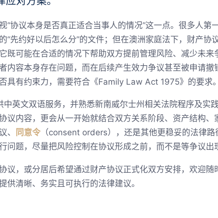
律应对方案。
视“协议本身是否真正适合当事人的情况”这一点。很多人第
的“先约好以后怎么分”的文件；但在澳洲家庭法下，财产协
它既可能在合适的情况下帮助双方提前管理风险、减少未来
者内容本身存在问题，而在后续产生效力争议甚至被申请撤
约束力，需要符合《Family Law Act 1975》的要求
队可提供中英文双语服务，并熟悉新南威尔士州相关法院程序及
协议内容，更会从一开始就结合双方关系阶段、资产结构、
议、
同意令
（consent orders），还是其他更稳妥的
行问题，尽量把风险控制在协议形成之前，而不是等争议出
议，或分居后希望通过财产协议正式化双方安排，欢迎随时联系 
提供清晰、务实且可执行的法律建议。