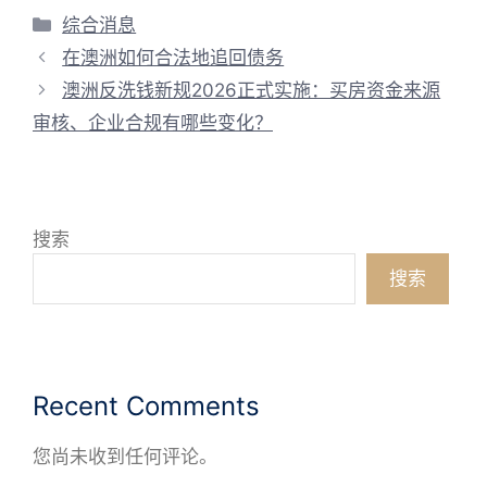
分
综合消息
类
在澳洲如何合法地追回债务
澳洲反洗钱新规2026正式实施：买房资金来源
审核、企业合规有哪些变化？
搜索
搜索
Recent Comments
您尚未收到任何评论。