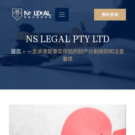
跳
至
预约咨询
内
容
NS LEGAL PTY LTD
首页
»
一文讲清楚事实伴侣的财产分割规则和注意
事项