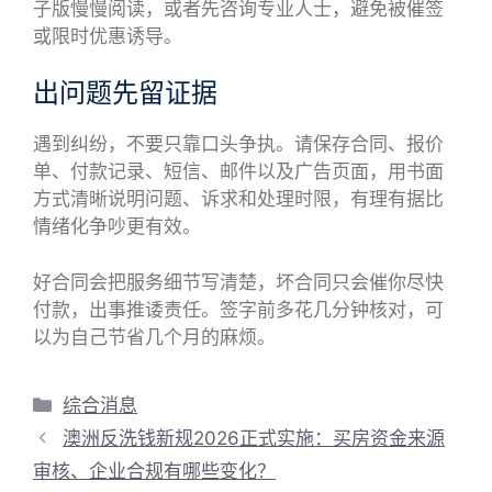
子版慢慢阅读，或者先咨询专业人士，避免被催签
或限时优惠诱导。
出问题先留证据
遇到纠纷，不要只靠口头争执。请保存合同、报价
单、付款记录、短信、邮件以及广告页面，用书面
方式清晰说明问题、诉求和处理时限，有理有据比
情绪化争吵更有效。
好合同会把服务细节写清楚，坏合同只会催你尽快
付款，出事推诿责任。签字前多花几分钟核对，可
以为自己节省几个月的麻烦。
分
综合消息
类
澳洲反洗钱新规2026正式实施：买房资金来源
审核、企业合规有哪些变化？