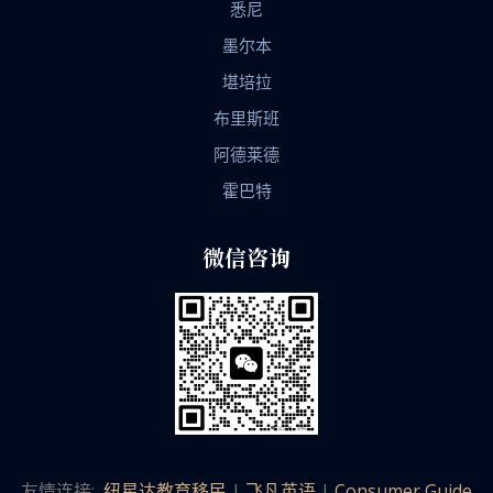
悉尼
墨尔本
堪培拉
布里斯班
阿德莱德
霍巴特
微信咨询
友情连接:
纽星达教育移民
|
飞凡英语
|
Consumer Guide