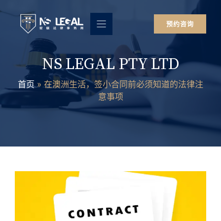
跳
至
预约咨询
内
容
NS LEGAL PTY LTD
首页
»
在澳洲生活，签小合同前必须知道的法律注
意事项