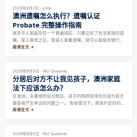
2026年8月7日 · yulia
澳洲遗嘱怎么执行？遗嘱认证
Probate 完整操作指南
很多华人家庭存在一个普遍误区：只要立好了合法有效的遗
嘱，家人离世之后，受益人拿着遗嘱，就可以直接去银行、
阅读全文 →
土地局办理资产过户、取钱。 但在澳洲法律体系之下，遗
嘱仅仅代表逝者生前的分配意愿，不等于自动拥有处置资产
的法律权限。 银行、房产登记处、券商、养老金机构，不
会仅凭一份遗嘱原件就配合解冻、过户资产。
2026年8月5日 · WU Queenie
分居后对方不让我见孩子，澳洲家庭
法下应该怎么办？
在澳洲，夫妻或伴侣分居后，孩子的照顾安排往往成为双方
最容易产生争议的问题之一。 有些情况下，原本约定好的
阅读全文 →
探视时间被取消，一方不回复信息、不配合交接，甚至表示
另一方以后无法再见孩子。 遇到这种情况，很多人的第一
反应可能是报警、直接去学校接孩子，或者通过强硬方式要
求对方配合。但这些做法并不一定能够解决问
2026年8月5日 · WU Queenie