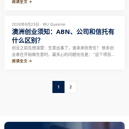
阅读全文 →
纷、合同问题、房屋维修争议甚至租房诈骗而寻求法律帮助
的案例。许多损失原本完全可以避免，只是因为对澳洲租房
规则不了解，或者在租房过程中忽略了关键步骤。 事实
上，澳洲拥有较为完善的租赁法律体系，租客并非
2026年6月23日 · WU Queenie
澳洲创业须知：ABN、公司和信托有
什么区别？
创业之前先想清楚：生意出事了，谁来承担责任？ 很多创
业者在开始做生意时，最关心的问题往往是： “这个项目能
阅读全文 →
赚多少钱？”“多久可以回本？”“要不要注册ABN？” 但从商业
法律风险管理的角度来看，这些都不是最重要的问题。 真
正值得在创业第一天就考虑的问题其实是： 如果生意出现
纠纷、债务、索赔甚至法律诉讼
1
2