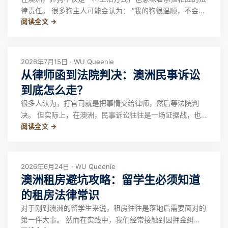
律责任。 很多狗主人可能会认为： “我的狗很温顺，不会攻
阅读全文 →
击别人。”“它只是想和别人玩。”“没有真的咬伤，就不算违
法。” 但在澳洲法律体系下，判断责任的关键并不是狗有没
有“恶意”，而是狗的行为是否造成了安全风险、伤害或财产
损失，以及主人是否履行了合理
2026年7月15日 · WU Queenie
从律师函到法院判决：澳洲民事诉讼
到底怎么走？
很多人认为，打官司就是把事情交给律师，然后等法院判
决。 但实际上，在澳洲，民事诉讼往往是一场证据战，也
阅读全文 →
是成本战。真正走进法院后，时间、律师费和诉讼成本都会
不断增加。因此，了解基本程序、评估风险，往往比盲目起
诉更重要。 哪些纠纷会进入民事诉讼？ 在澳洲，常见的民
事纠纷主要包括以下几类。 第一，合同纠纷
2026年6月24日 · WU Queenie
澳洲租房避坑攻略：留学生必须知道
的租房法律常识
对于刚到澳洲的留学生来说，租房往往是落地后需要面对的
第一件大事。 然而在实践中，我们经常接触到因押金纠