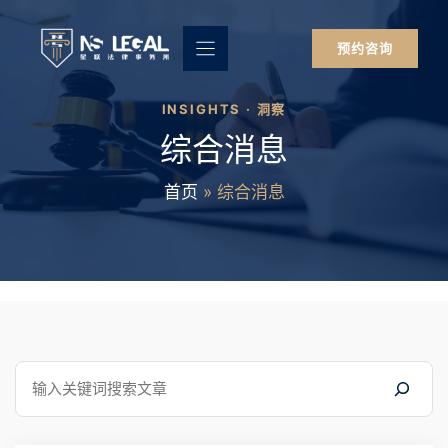
跳
至
预约咨询
内
容
INSIGHTS · 洞察
综合消息
首页
»
综合消息
搜
索