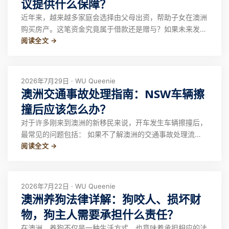
议提供什么保障？
近年来，越来越多家庭会选择由父母出资，帮助子女在澳洲
购买房产。这笔资金究竟属于借款还是赠与？如果未来发生
阅读全文 →
婚姻变化、家庭财产争议或债务问题，父母的出资是否能够
得到保障？ 这些都是许多家庭在购房前关心的问题。根据
不同的家庭情况，星联律师可能会建议通过借款协议
（Loan Agreement）及财产协议（B
2026年7月29日 · WU Queenie
澳洲交通事故处理指南：NSW车辆擦
撞后应该怎么办？
对于许多刚来到澳洲的新移民来说，开车发生车辆擦撞后，
最常见的问题包括： 如果不了解澳洲的交通事故处理流
阅读全文 →
程，很容易因为处理不当影响保险理赔，甚至承担不必要的
法律风险。 本文以新南威尔士州（NSW）为例，介绍车辆
发生擦撞后的正确处理流程，包括报警要求、证据保存、资
料交换、拖车注意事项、保险理赔以及 CT
2026年7月22日 · WU Queenie
澳洲养狗法律详解：狗咬人、损坏财
物，狗主人需要承担什么责任？
在澳洲，养狗不仅是一种生活方式，也意味着承担相应的法