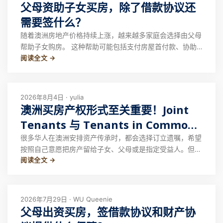
父母资助子女买房，除了借款协议还
需要签什么？
随着澳洲房地产价格持续上涨，越来越多家庭会选择由父母
帮助子女购房。 这种帮助可能包括支付房屋首付款、协助
阅读全文 →
偿还贷款，或者直接提供一笔较大金额的资金。 对于很多
父母来说，出资的初衷是支持子女建立家庭。但与此同时，
一些父母也会考虑，如果未来家庭关系发生变化，或者出现
其他不可预见的情况，如何保障自己的资金权
2026年8月4日 · yulia
澳洲买房产权形式至关重要！Joint
Tenants 与 Tenants in Common
继承差异
很多华人在澳洲安排资产传承时，都会选择订立遗嘱，希望
按照自己意愿把房产留给子女、父母或是指定受益人。但不
阅读全文 →
少人咨询律师后才得知：澳洲Joint Tenants（联名持有）
的房产，根本无法通过遗嘱分配。 有客户专程过来订立遗
嘱，计划将名下房产份额留给孩子。沟通时我们律师先确认
房产持有形式，询问房屋是 J
2026年7月29日 · WU Queenie
父母出资买房，签借款协议和财产协