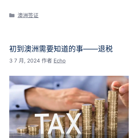
分
澳洲签证
类
初到澳洲需要知道的事——退税
3 7 月, 2024
作者
Echo