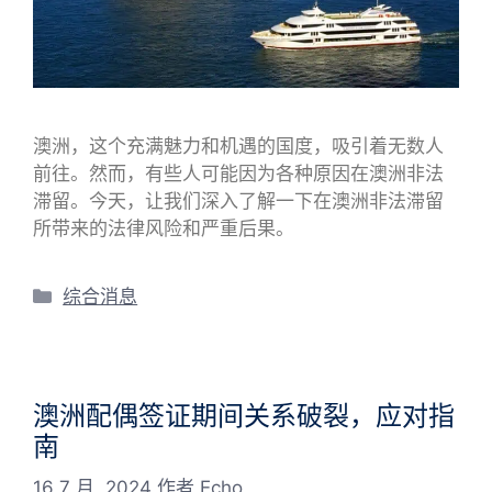
澳洲，这个充满魅力和机遇的国度，吸引着无数人
前往。然而，有些人可能因为各种原因在澳洲非法
滞留。今天，让我们深入了解一下在澳洲非法滞留
所带来的法律风险和严重后果。
分
综合消息
类
澳洲配偶签证期间关系破裂，应对指
南
16 7 月, 2024
作者
Echo