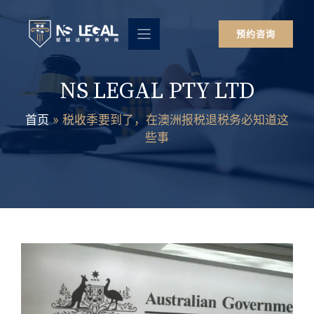
跳
至
预约咨询
内
容
NS LEGAL PTY LTD
首页
»
税收季要到了，在澳洲报税退税务必知道这
些事