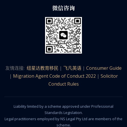
微信咨询
友情连接:
纽星达教育移民
|
飞凡英语
|
Consumer Guide
|
Migration Agent Code of Conduct 2022
|
Solicitor
Conduct Rules
Liability limited by a scheme approved under Professional
Standards Legislation.
Legal practitioners employed by NS Legal Pty Ltd are members of the
scheme.