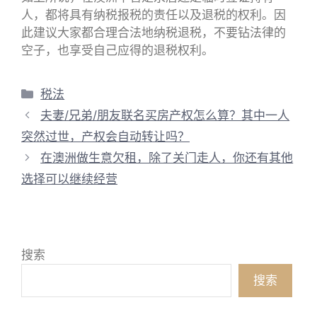
人，都将具有纳税报税的责任以及退税的权利。因
此建议大家都合理合法地纳税退税，不要钻法律的
空子，也享受自己应得的退税权利。
分
税法
类
夫妻/兄弟/朋友联名买房产权怎么算？其中一人
突然过世，产权会自动转让吗？
在澳洲做生意欠租，除了关门走人，你还有其他
选择可以继续经营
搜索
搜索