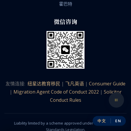
霍巴特
微信咨询
友情连接:
纽星达教育移民
|
飞凡英语
|
Consumer Guide
|
Migration Agent Code of Conduct 2022
|
Solicitor
Conduct Rules
中文
EN
Liability limited by a scheme approved under Professional
Standards Legislation.