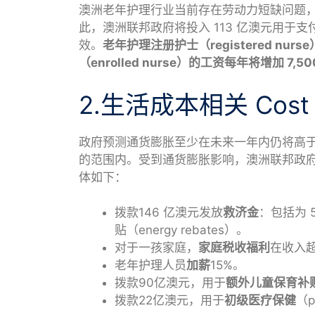
澳洲老年护理行业当前存在劳动力短缺问题
此，澳洲联邦政府将投入 113 亿澳元用于
效。
老年护理注册护士（registered nu
（enrolled nurse）的工资每年将增加 7,5
2.生活成本相关 Cost of
政府预测通货膨胀至少在未来一年内仍将高于应
的范围内。受到通货膨胀影响，澳洲联邦政
体如下：
拨款146 亿澳元发放
救济金
：包括为 
贴（energy rebates）。
对于一孩家庭，
家庭税收福利
在收入超
老年护理人员
加薪
15%。
拨款90亿澳元，用于
额外儿童保育补
拨款22亿澳元，用于
初级医疗保健
（pr