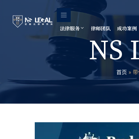
跳
至
内
容
法律服务
律师团队
成功案例
NS 
首页
»
带