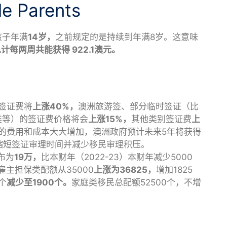
 Parents
孩子年满
14岁，
之前规定的是持续到年满8岁。这意味
计每两周共能获得 922.1澳元。
类签证费将
上涨40%，
澳洲旅游签、部分临时签证（比
类等）的签证费价格将会
上涨15%，
其他类别签证费
上
的费用和成本大大增加，澳洲政府预计未来5年将获得
于缩短签证审理时间并减少移民审理积压。
布为
19万，
比本财年（2022-23）本财年减少5000
雇主担保类配额从35000
上涨为36825，
增加1825
个
减少至1900个。
家庭类移民总配额52500个，不增