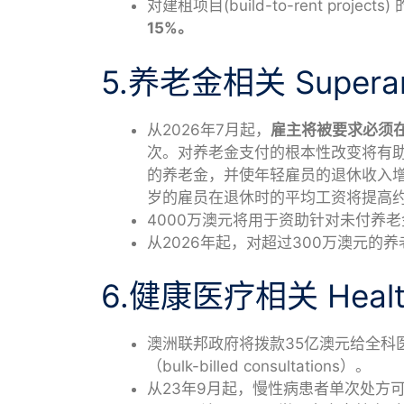
对建租项目(build-to-rent pro
15%。
5.养老金相关 Superan
从2026年7月起，
雇主将被要求必须在
次。对养老金支付的根本性改变将有
的养老金，并使年轻雇员的退休收入增
岁的雇员在退休时的平均工资将提高约6
4000万澳元将用于资助针对未付养老金的AT
从2026年起，对超过300万澳元的
6.健康医疗相关 Health
澳洲联邦政府将拨款35亿澳元给全科医
（bulk-billed consultations）。
从23年9月起，慢性病患者单次处方