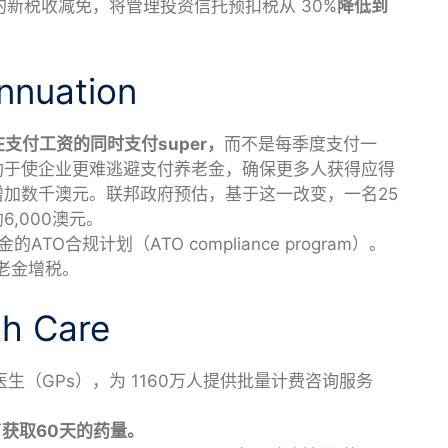
jects) 的新税收减免，将管理投资信托预扣税从 30%
降低到
nuation
支付工资的同时支付super，
而不是每季度支付一
助于使企业更难逃避支付养老金，确保更多人获得应得
加数千澳元。联邦政府预估，基于这一改变，一名25
,000澳元。
O合规计划（ATO compliance program）。
养老金增税。
 Care
生（GPs），为 1160万人提供批量计费咨询服务
可
获取60天的药量。