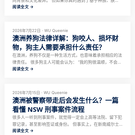
同背景和文化差异。 但如果你真的遇到了基于种族、肤
阅读全文 →
色、国籍或文化背景的歧视行为，也需要知道： 你不是只
能忍受。 在澳洲，法律保护个人免受种族歧视，同时也允
许你在合理范围内维护自己的权益。 很多人在遇到类似情
况时，第一反应可能是： “忍一下就过去了。
2026年7月22日 · WU Queenie
澳洲养狗法律详解：狗咬人、损坏财
物，狗主人需要承担什么责任？
在澳洲，养狗不仅是一种生活方式，也意味着承担相应的法
律责任。 很多狗主人可能会认为： “我的狗很温顺，不会攻
阅读全文 →
击别人。”“它只是想和别人玩。”“没有真的咬伤，就不算违
法。” 但在澳洲法律体系下，判断责任的关键并不是狗有没
有“恶意”，而是狗的行为是否造成了安全风险、伤害或财产
损失，以及主人是否履行了合理
2026年7月15日 · WU Queenie
澳洲被警察带走后会发生什么？一篇
看懂 NSW 刑事案件流程
很多人一听到刑事案件，就觉得一定会上高等法院、留下犯
罪记录，甚至影响签证或身份。 但事实上，在新南威尔士
阅读全文 →
州（NSW），绝大多数刑事案件都会在 Local Court of