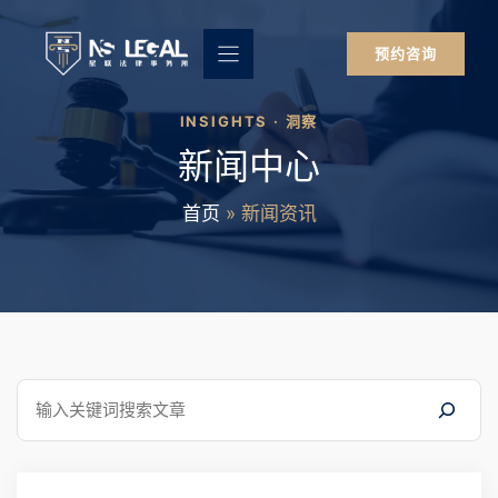
跳
至
预约咨询
内
容
INSIGHTS · 洞察
新闻中心
首页
»
新闻资讯
搜
索