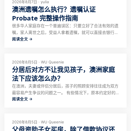
2026年8月7日 · yulia
澳洲遗嘱怎么执行？遗嘱认证
Probate 完整操作指南
很多华人家庭存在一个普遍误区：只要立好了合法有效的遗
嘱，家人离世之后，受益人拿着遗嘱，就可以直接去银行、
阅读全文 →
土地局办理资产过户、取钱。 但在澳洲法律体系之下，遗
嘱仅仅代表逝者生前的分配意愿，不等于自动拥有处置资产
的法律权限。 银行、房产登记处、券商、养老金机构，不
会仅凭一份遗嘱原件就配合解冻、过户资产。
2026年8月5日 · WU Queenie
分居后对方不让我见孩子，澳洲家庭
法下应该怎么办？
在澳洲，夫妻或伴侣分居后，孩子的照顾安排往往成为双方
最容易产生争议的问题之一。 有些情况下，原本约定好的
阅读全文 →
探视时间被取消，一方不回复信息、不配合交接，甚至表示
另一方以后无法再见孩子。 遇到这种情况，很多人的第一
反应可能是报警、直接去学校接孩子，或者通过强硬方式要
求对方配合。但这些做法并不一定能够解决问
2026年8月5日 · WU Queenie
父母资助子女买房，除了借款协议还