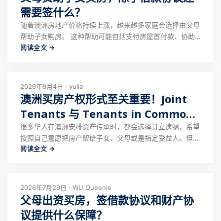
需要签什么？
随着澳洲房地产价格持续上涨，越来越多家庭会选择由父母
帮助子女购房。 这种帮助可能包括支付房屋首付款、协助
阅读全文 →
偿还贷款，或者直接提供一笔较大金额的资金。 对于很多
父母来说，出资的初衷是支持子女建立家庭。但与此同时，
一些父母也会考虑，如果未来家庭关系发生变化，或者出现
其他不可预见的情况，如何保障自己的资金权
2026年8月4日 · yulia
澳洲买房产权形式至关重要！Joint
Tenants 与 Tenants in Common
继承差异
很多华人在澳洲安排资产传承时，都会选择订立遗嘱，希望
按照自己意愿把房产留给子女、父母或是指定受益人。但不
阅读全文 →
少人咨询律师后才得知：澳洲Joint Tenants（联名持有）
的房产，根本无法通过遗嘱分配。 有客户专程过来订立遗
嘱，计划将名下房产份额留给孩子。沟通时我们律师先确认
房产持有形式，询问房屋是 J
2026年7月29日 · WU Queenie
父母出资买房，签借款协议和财产协
议提供什么保障？