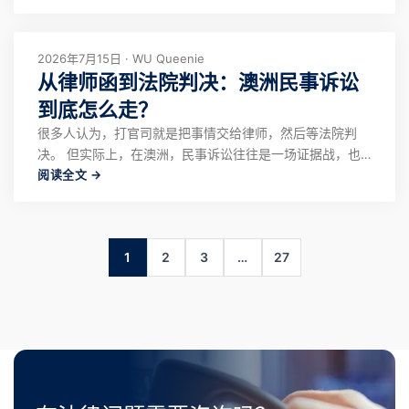
New South Wales（地方法院） 处理，而不是大家印象中
的高级法院。 在澳洲，很多时候，案件最终的结果不仅取
决于事实本
2026年7月15日 · WU Queenie
从律师函到法院判决：澳洲民事诉讼
到底怎么走？
很多人认为，打官司就是把事情交给律师，然后等法院判
决。 但实际上，在澳洲，民事诉讼往往是一场证据战，也
阅读全文 →
是成本战。真正走进法院后，时间、律师费和诉讼成本都会
不断增加。因此，了解基本程序、评估风险，往往比盲目起
诉更重要。 哪些纠纷会进入民事诉讼？ 在澳洲，常见的民
事纠纷主要包括以下几类。 第一，合同纠纷
1
2
3
…
27