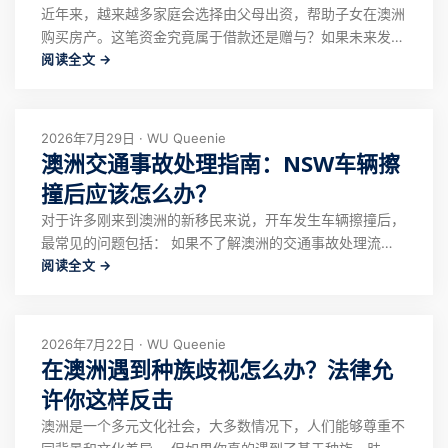
近年来，越来越多家庭会选择由父母出资，帮助子女在澳洲
购买房产。这笔资金究竟属于借款还是赠与？如果未来发生
阅读全文 →
婚姻变化、家庭财产争议或债务问题，父母的出资是否能够
得到保障？ 这些都是许多家庭在购房前关心的问题。根据
不同的家庭情况，星联律师可能会建议通过借款协议
（Loan Agreement）及财产协议（B
2026年7月29日 · WU Queenie
澳洲交通事故处理指南：NSW车辆擦
撞后应该怎么办？
对于许多刚来到澳洲的新移民来说，开车发生车辆擦撞后，
最常见的问题包括： 如果不了解澳洲的交通事故处理流
阅读全文 →
程，很容易因为处理不当影响保险理赔，甚至承担不必要的
法律风险。 本文以新南威尔士州（NSW）为例，介绍车辆
发生擦撞后的正确处理流程，包括报警要求、证据保存、资
料交换、拖车注意事项、保险理赔以及 CT
2026年7月22日 · WU Queenie
在澳洲遇到种族歧视怎么办？法律允
许你这样反击
澳洲是一个多元文化社会，大多数情况下，人们能够尊重不