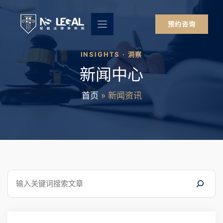
跳
至
预约咨询
内
容
INSIGHTS · 洞察
新闻中心
首页
»
新闻资讯
搜
索