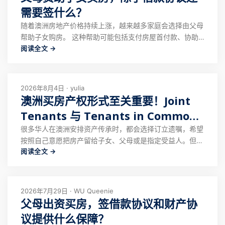
需要签什么？
随着澳洲房地产价格持续上涨，越来越多家庭会选择由父母
帮助子女购房。 这种帮助可能包括支付房屋首付款、协助
阅读全文 →
偿还贷款，或者直接提供一笔较大金额的资金。 对于很多
父母来说，出资的初衷是支持子女建立家庭。但与此同时，
一些父母也会考虑，如果未来家庭关系发生变化，或者出现
其他不可预见的情况，如何保障自己的资金权
2026年8月4日 · yulia
澳洲买房产权形式至关重要！Joint
Tenants 与 Tenants in Common
继承差异
很多华人在澳洲安排资产传承时，都会选择订立遗嘱，希望
按照自己意愿把房产留给子女、父母或是指定受益人。但不
阅读全文 →
少人咨询律师后才得知：澳洲Joint Tenants（联名持有）
的房产，根本无法通过遗嘱分配。 有客户专程过来订立遗
嘱，计划将名下房产份额留给孩子。沟通时我们律师先确认
房产持有形式，询问房屋是 J
2026年7月29日 · WU Queenie
父母出资买房，签借款协议和财产协
议提供什么保障？