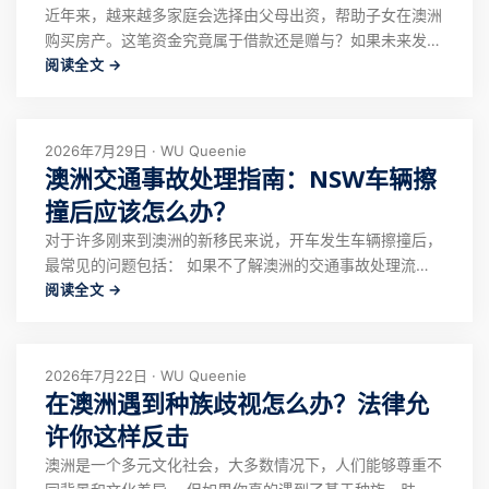
近年来，越来越多家庭会选择由父母出资，帮助子女在澳洲
购买房产。这笔资金究竟属于借款还是赠与？如果未来发生
阅读全文 →
婚姻变化、家庭财产争议或债务问题，父母的出资是否能够
得到保障？ 这些都是许多家庭在购房前关心的问题。根据
不同的家庭情况，星联律师可能会建议通过借款协议
（Loan Agreement）及财产协议（B
2026年7月29日 · WU Queenie
澳洲交通事故处理指南：NSW车辆擦
撞后应该怎么办？
对于许多刚来到澳洲的新移民来说，开车发生车辆擦撞后，
最常见的问题包括： 如果不了解澳洲的交通事故处理流
阅读全文 →
程，很容易因为处理不当影响保险理赔，甚至承担不必要的
法律风险。 本文以新南威尔士州（NSW）为例，介绍车辆
发生擦撞后的正确处理流程，包括报警要求、证据保存、资
料交换、拖车注意事项、保险理赔以及 CT
2026年7月22日 · WU Queenie
在澳洲遇到种族歧视怎么办？法律允
许你这样反击
澳洲是一个多元文化社会，大多数情况下，人们能够尊重不