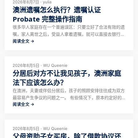
2026年8月7日 · yulia
澳洲遗嘱怎么执行？遗嘱认证
Probate 完整操作指南
很多华人家庭存在一个普遍误区：只要立好了合法有效的遗
嘱，家人离世之后，受益人拿着遗嘱，就可以直接去银行、
阅读全文 →
土地局办理资产过户、取钱。 但在澳洲法律体系之下，遗
嘱仅仅代表逝者生前的分配意愿，不等于自动拥有处置资产
的法律权限。 银行、房产登记处、券商、养老金机构，不
会仅凭一份遗嘱原件就配合解冻、过户资产。
2026年8月5日 · WU Queenie
分居后对方不让我见孩子，澳洲家庭
法下应该怎么办？
在澳洲，夫妻或伴侣分居后，孩子的照顾安排往往成为双方
最容易产生争议的问题之一。 有些情况下，原本约定好的
阅读全文 →
探视时间被取消，一方不回复信息、不配合交接，甚至表示
另一方以后无法再见孩子。 遇到这种情况，很多人的第一
反应可能是报警、直接去学校接孩子，或者通过强硬方式要
求对方配合。但这些做法并不一定能够解决问
2026年8月5日 · WU Queenie
父母资助子女买房，除了借款协议还