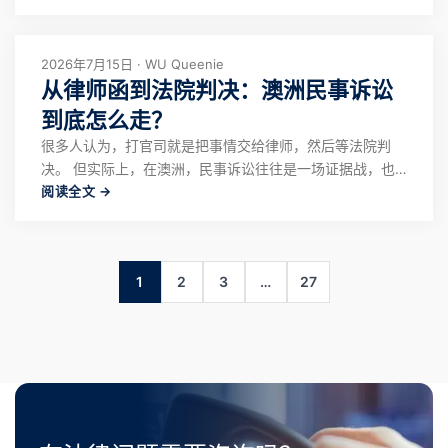
New South Wales（地方法院） 处理，而不是大家印象中
的高级法院。 在澳洲，很多时候，案件最终的结果不仅取
决于事实本
2026年7月15日 · WU Queenie
从律师函到法院判决：澳洲民事诉讼
到底怎么走？
很多人认为，打官司就是把事情交给律师，然后等法院判
决。 但实际上，在澳洲，民事诉讼往往是一场证据战，也
阅读全文 →
是成本战。真正走进法院后，时间、律师费和诉讼成本都会
不断增加。因此，了解基本程序、评估风险，往往比盲目起
诉更重要。 哪些纠纷会进入民事诉讼？ 在澳洲，常见的民
事纠纷主要包括以下几类。 第一，合同纠纷
1
2
3
…
27