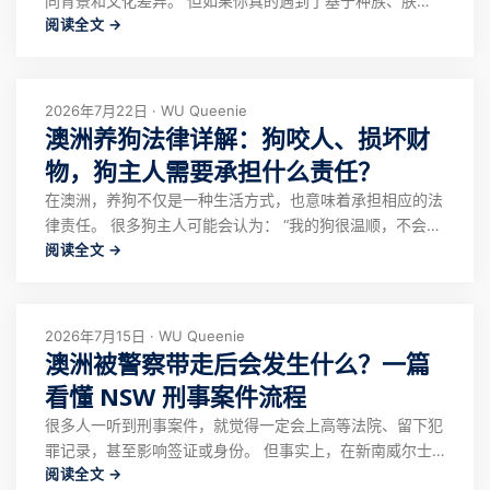
同背景和文化差异。 但如果你真的遇到了基于种族、肤
阅读全文 →
色、国籍或文化背景的歧视行为，也需要知道： 你不是只
能忍受。 在澳洲，法律保护个人免受种族歧视，同时也允
许你在合理范围内维护自己的权益。 很多人在遇到类似情
况时，第一反应可能是： “忍一下就过去了。
2026年7月22日 · WU Queenie
澳洲养狗法律详解：狗咬人、损坏财
物，狗主人需要承担什么责任？
在澳洲，养狗不仅是一种生活方式，也意味着承担相应的法
律责任。 很多狗主人可能会认为： “我的狗很温顺，不会攻
阅读全文 →
击别人。”“它只是想和别人玩。”“没有真的咬伤，就不算违
法。” 但在澳洲法律体系下，判断责任的关键并不是狗有没
有“恶意”，而是狗的行为是否造成了安全风险、伤害或财产
损失，以及主人是否履行了合理
2026年7月15日 · WU Queenie
澳洲被警察带走后会发生什么？一篇
看懂 NSW 刑事案件流程
很多人一听到刑事案件，就觉得一定会上高等法院、留下犯
罪记录，甚至影响签证或身份。 但事实上，在新南威尔士
阅读全文 →
州（NSW），绝大多数刑事案件都会在 Local Court of