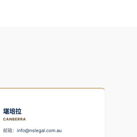
堪培拉
CANBERRA
邮箱：
info@nslegal.com.au