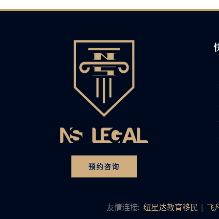
预约咨询
友情连接:
纽星达教育移民
|
飞